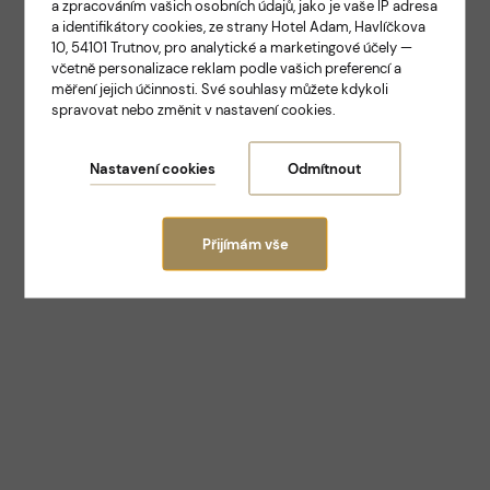
a zpracováním vašich osobních údajů, jako je vaše IP adresa
ELEGANCE A TRADICE V SAMOTNÉM SRDCI
a identifikátory cookies, ze strany Hotel Adam, Havlíčkova
TRUTNOVA
10, 54101 Trutnov, pro analytické a marketingové účely —
Hotel Adam
včetně personalizace reklam podle vašich preferencí a
měření jejich účinnosti. Své souhlasy můžete kdykoli
spravovat nebo změnit v nastavení cookies.
Trutnov
Nastavení cookies
Odmítnout
Přijímám vše