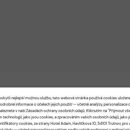
kytli nejlepší možnou službu, tato webová stránka používá cookies ulože
Podrobné informace o účelech jejich použití — včetně analýzy, personalizace
LEGANCE A TRADICE V SAMOTNÉM SRDCI TRUTNO
aleznete v naší
Zásadách ochrany osobních údajů
. Kliknutím na "Přijmout vš
el Adam Tru
 technologií, jako jsou cookies, a zpracováním vašich osobních údajů, jako j
ntifikátory cookies, ze strany Hotel Adam, Havlíčkova 10, 54101 Trutnov, pro 
é účely — včetně personalizace reklam podle vašich preferencí a měření jejic