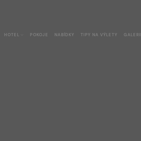
HOTEL
POKOJE
NABÍDKY
TIPY NA VÝLETY
GALERI
y
urace