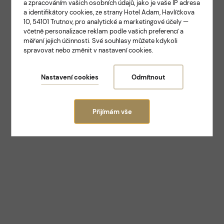
a zpracováním vašich osobních údajů, jako je vaše IP adresa
ELEGANCE A TRADICE V SAMOTNÉM SRDCI
a identifikátory cookies, ze strany Hotel Adam, Havlíčkova
TRUTNOVA
10, 54101 Trutnov, pro analytické a marketingové účely —
Hotel Adam
včetně personalizace reklam podle vašich preferencí a
měření jejich účinnosti. Své souhlasy můžete kdykoli
spravovat nebo změnit v nastavení cookies.
Trutnov
Nastavení cookies
Odmítnout
Přijímám vše