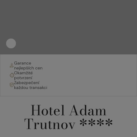
Přehrát
Zastavit
video
automatické
přehrávání
slideru
Garance
nejlepších cen
Okamžité
potvrzení
Zabezpečení
každou transakci
Hotel Adam
Trutnov ****