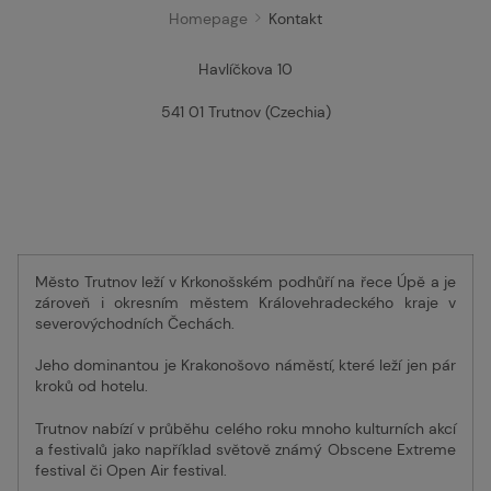
Homepage
Kontakt
Havlíčkova 10
541 01 Trutnov (Czechia)
Město Trutnov leží v Krkonošském podhůří na řece Úpě a je
zároveň i okresním městem Královehradeckého kraje v
severovýchodních Čechách.
Jeho dominantou je Krakonošovo náměstí, které leží jen pár
kroků od hotelu.
Trutnov nabízí v průběhu celého roku mnoho kulturních akcí
a festivalů jako například světově známý Obscene Extreme
festival či Open Air festival.