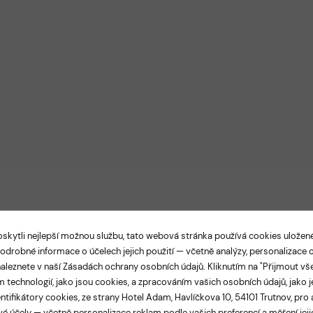
kytli nejlepší možnou službu, tato webová stránka používá cookies ulože
Podrobné informace o účelech jejich použití — včetně analýzy, personalizace
LEGANCE A TRADICE V SAMOTNÉM SRDCI TRUTNO
aleznete v naší
Zásadách ochrany osobních údajů
. Kliknutím na "Přijmout vš
el Adam Tru
 technologií, jako jsou cookies, a zpracováním vašich osobních údajů, jako j
ntifikátory cookies, ze strany Hotel Adam, Havlíčkova 10, 54101 Trutnov, pro 
é účely — včetně personalizace reklam podle vašich preferencí a měření jejic