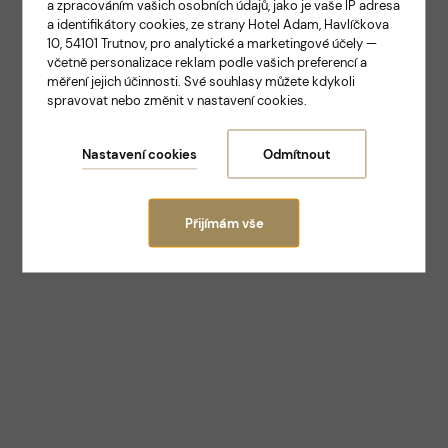
a zpracováním vašich osobních údajů, jako je vaše IP adresa
ELEGANCE A TRADICE V SAMOTNÉM SRDCI
a identifikátory cookies, ze strany Hotel Adam, Havlíčkova
TRUTNOVA
10, 54101 Trutnov, pro analytické a marketingové účely —
Hotel Adam
včetně personalizace reklam podle vašich preferencí a
měření jejich účinnosti. Své souhlasy můžete kdykoli
spravovat nebo změnit v nastavení cookies.
Trutnov
Nastavení cookies
Odmítnout
Přijímám vše