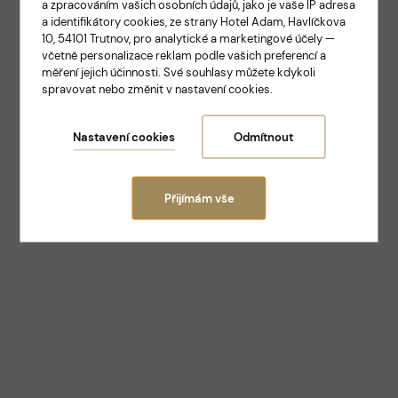
a zpracováním vašich osobních údajů, jako je vaše IP adresa
ELEGANCE A TRADICE V SAMOTNÉM SRDCI
a identifikátory cookies, ze strany Hotel Adam, Havlíčkova
TRUTNOVA
10, 54101 Trutnov, pro analytické a marketingové účely —
Hotel Adam
včetně personalizace reklam podle vašich preferencí a
měření jejich účinnosti. Své souhlasy můžete kdykoli
spravovat nebo změnit v nastavení cookies.
Trutnov
Nastavení cookies
Odmítnout
Přijímám vše