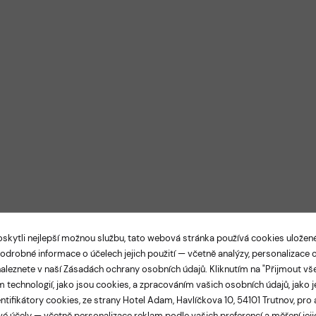
kytli nejlepší možnou službu, tato webová stránka používá cookies ulože
Podrobné informace o účelech jejich použití — včetně analýzy, personalizace
LEGANCE A TRADICE V SAMOTNÉM SRDCI TRUTNO
aleznete v naší
Zásadách ochrany osobních údajů
. Kliknutím na "Přijmout vš
el Adam Tru
 technologií, jako jsou cookies, a zpracováním vašich osobních údajů, jako j
ntifikátory cookies, ze strany Hotel Adam, Havlíčkova 10, 54101 Trutnov, pro 
é účely — včetně personalizace reklam podle vašich preferencí a měření jejic