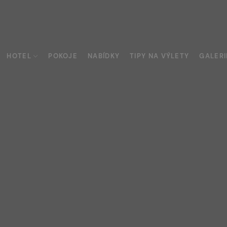
HOTEL
POKOJE
NABÍDKY
TIPY NA VÝLETY
GALERI
y
urace