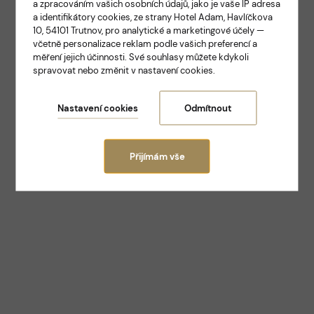
a zpracováním vašich osobních údajů, jako je vaše IP adresa
ELEGANCE A TRADICE V SAMOTNÉM SRDCI
a identifikátory cookies, ze strany Hotel Adam, Havlíčkova
TRUTNOVA
10, 54101 Trutnov, pro analytické a marketingové účely —
Hotel Adam
včetně personalizace reklam podle vašich preferencí a
měření jejich účinnosti. Své souhlasy můžete kdykoli
spravovat nebo změnit v nastavení cookies.
Trutnov
Nastavení cookies
Odmítnout
Přijímám vše