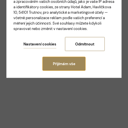
a zpracováním vašich osobních údajů, jako je vaše IP adresa
ELEGANCE A TRADICE V SAMOTNÉM SRDCI
a identifikátory cookies, ze strany Hotel Adam, Havlíčkova
TRUTNOVA
10, 54101 Trutnov, pro analytické a marketingové účely —
Hotel Adam
včetně personalizace reklam podle vašich preferencí a
měření jejich účinnosti. Své souhlasy můžete kdykoli
spravovat nebo změnit v nastavení cookies.
Trutnov
Nastavení cookies
Odmítnout
Přijímám vše