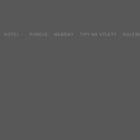
HOTEL
POKOJE
NABÍDKY
TIPY NA VÝLETY
GALERI
y
urace