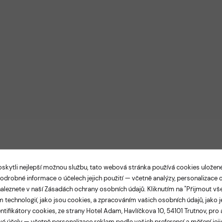
kytli nejlepší možnou službu, tato webová stránka používá cookies ulože
Podrobné informace o účelech jejich použití — včetně analýzy, personalizace
LEGANCE A TRADICE V SAMOTNÉM SRDCI TRUTNO
aleznete v naší
Zásadách ochrany osobních údajů
. Kliknutím na "Přijmout vš
el Adam Tru
 technologií, jako jsou cookies, a zpracováním vašich osobních údajů, jako j
ntifikátory cookies, ze strany Hotel Adam, Havlíčkova 10, 54101 Trutnov, pro 
é účely — včetně personalizace reklam podle vašich preferencí a měření jejic