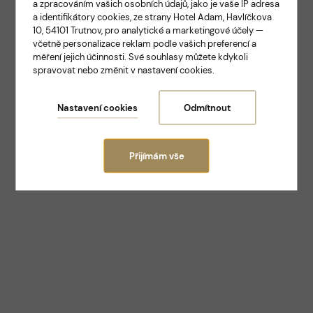
a zpracováním vašich osobních údajů, jako je vaše IP adresa
ELEGANCE A TRADICE V SAMOTNÉM SRDCI
a identifikátory cookies, ze strany Hotel Adam, Havlíčkova
TRUTNOVA
10, 54101 Trutnov, pro analytické a marketingové účely —
Hotel Adam
včetně personalizace reklam podle vašich preferencí a
měření jejich účinnosti. Své souhlasy můžete kdykoli
spravovat nebo změnit v nastavení cookies.
Trutnov
Nastavení cookies
Odmítnout
Přijímám vše