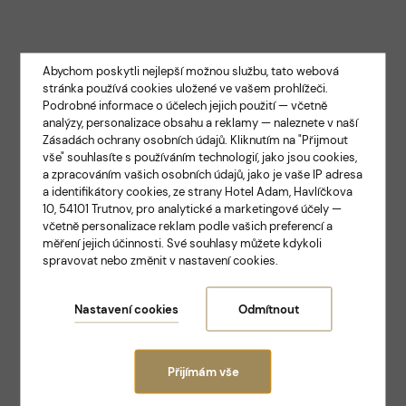
Abychom poskytli nejlepší možnou službu, tato webová
stránka používá cookies uložené ve vašem prohlížeči.
Podrobné informace o účelech jejich použití — včetně
analýzy, personalizace obsahu a reklamy — naleznete v naší
Zásadách ochrany osobních údajů
. Kliknutím na "Přijmout
vše" souhlasíte s používáním technologií, jako jsou cookies,
a zpracováním vašich osobních údajů, jako je vaše IP adresa
ELEGANCE A TRADICE V SAMOTNÉM SRDCI
a identifikátory cookies, ze strany Hotel Adam, Havlíčkova
TRUTNOVA
10, 54101 Trutnov, pro analytické a marketingové účely —
Hotel Adam
včetně personalizace reklam podle vašich preferencí a
měření jejich účinnosti. Své souhlasy můžete kdykoli
spravovat nebo změnit v nastavení cookies.
Trutnov
Nastavení cookies
Odmítnout
Přijímám vše